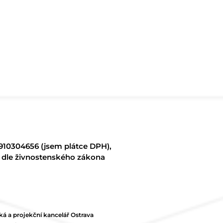
8910304656 (jsem plátce DPH),
í dle živnostenského zákona
ká a projekční kancelář Ostrava