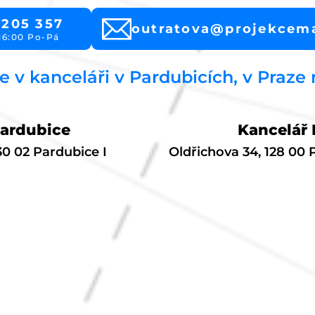
 205 357
outratova@projekcem
16:00 Po-Pá
e v kanceláři v Pardubicích, v Praze
Pardubice
Kancelář 
530 02 Pardubice I
Oldřichova 34, 128 00 