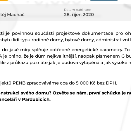
Datum publikace
atěj Machač
28. říjen 2020
ti je povinnou součástí projektové dokumentace pro ohl
bytu lidí typu rodinné domy, bytové domy, administrativní
a do jaké míry splňuje potřebné energetické parametry. T
 A je bráno, že je dům nejkvalitnější, naopak písmenem G b
 z průkazu poznáte jak je budova vytápěná a jak vysoké m
ojektů PENB zpracováváme cca do 5 000 Kč bez DPH.
nstrukci svého domu? Ozvěte se nám, první schůzka je 
nceláři v Pardubicích.