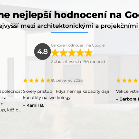
e nejlepší hodnocení na Go
jvyšší mezi architektonickými a projekčním
Celkové hodnocení na Google
4.8
Zobrazit všech 156 recenzí
19. červenec 2026
společnost
Skvelý přístup i když nemají kapacity dají
Velice vstř
ní a
konatkty na sve kolegy
Barbora 
tní
Kamil B.
up, kéž by