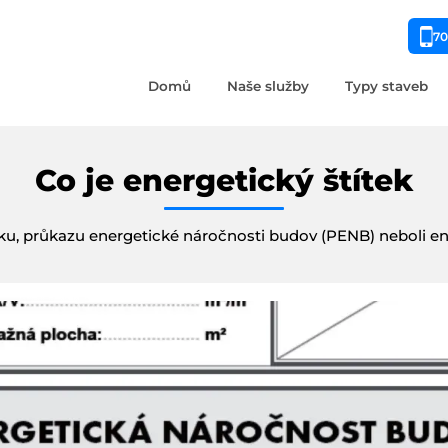
70
Domů
Naše služby
Typy staveb
Co je energetický štítek
ku, průkazu energetické náročnosti budov (PENB) neboli 