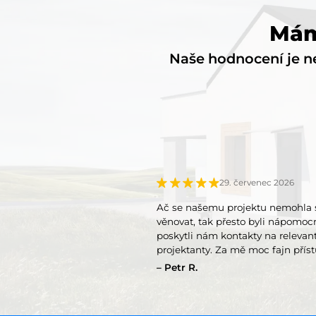
Mám
Naše hodnocení je ne
29. červenec 2026
Ač se našemu projektu nemohla 
věnovat, tak přesto byli nápomoc
poskytli nám kontakty na relevan
projektanty. Za mě moc fajn příst
takový přístup měli všichni.
Petr R.