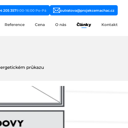
4 205 357
9:00-16:00 Po-Pá
outratova@projekcemachac.cz
Reference
Cena
O nás
Články
Kontakt
energetickém průkazu