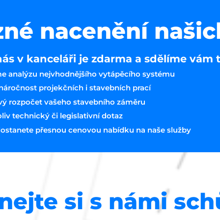
né nacenění našic
nás v kanceláři je zdarma a sdělíme vám 
e analýzu nejvhodnějšího vytápěcího systému
áročnost projekčních i stavebních prací
vý rozpočet vašeho stavebního záměru
v technický či legislativní dotaz
ostanete přesnou cenovou nabídku na naše služby
nejte si s námi sc