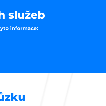
h služeb
tyto informace:
hůzku