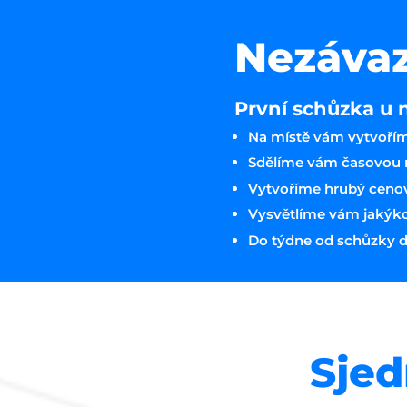
Nezávaz
První schůzka u 
Na místě vám vytvořím
Sdělíme vám časovou n
Vytvoříme hrubý ceno
Vysvětlíme vám jakýkoli
Do týdne od schůzky d
Sjed