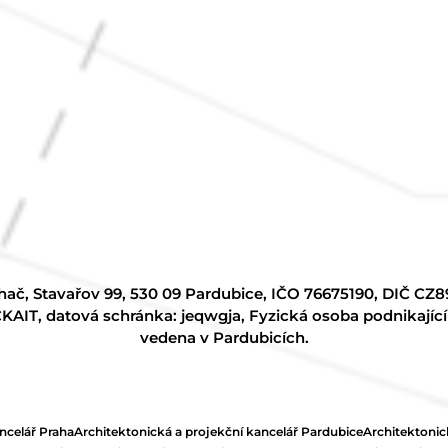
hač, Stavařov 99, 530 09 Pardubice, IČO 76675190, DIČ CZ
KAIT, datová schránka: jeqwgja, Fyzická osoba podnikajíc
vedena v Pardubicích.
ncelář Praha
Architektonická a projekční kancelář Pardubice
Architektonic