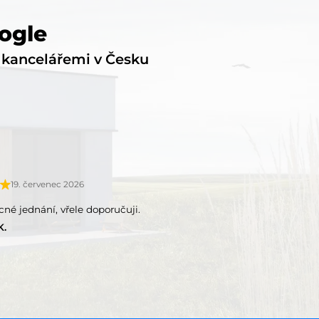
ogle
i kancelářemi v Česku
19. červenec 2026
ícné jednání, vřele doporučuji.
K.