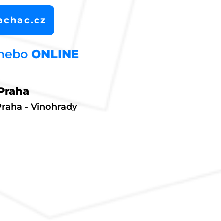
achac.cz
 nebo
ONLINE
Praha
Praha - Vinohrady