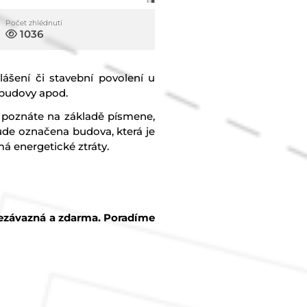
Počet zhlédnutí
1036
ášení či stavební povolení u
 budovy apod.
o poznáte na základě písmene,
ude označena budova, která je
á energetické ztráty.
nezávazná a zdarma. Poradíme