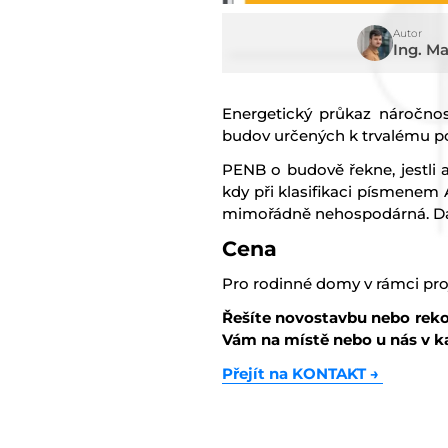
Autor
Ing. M
Energetický průkaz náročnos
budov určených k trvalému po
PENB o budově řekne, jestli 
kdy při klasifikaci písmenem
mimořádně nehospodárná. Dále
Cena
Pro rodinné domy v rámci pr
Řešíte novostavbu nebo reko
Vám na místě nebo u nás v ka
Přejít na KONTAKT
→