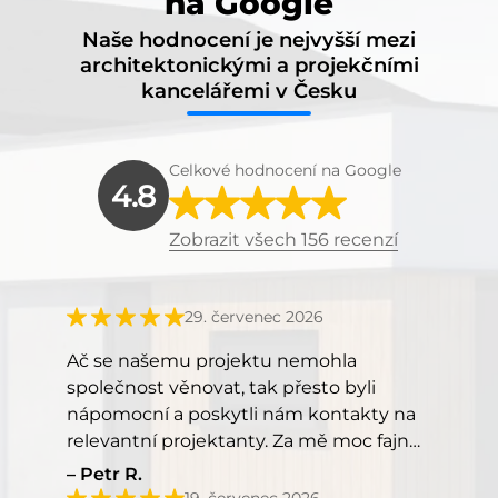
na Google
Naše hodnocení je nejvyšší mezi
architektonickými a projekčními
kancelářemi v Česku
Celkové hodnocení na Google
4.8
Zobrazit všech 156 recenzí
29. červenec 2026
Ač se našemu projektu nemohla
společnost věnovat, tak přesto byli
nápomocní a poskytli nám kontakty na
relevantní projektanty. Za mě moc fajn
přístup, kéž by takový přístup měli
Petr R.
všichni.