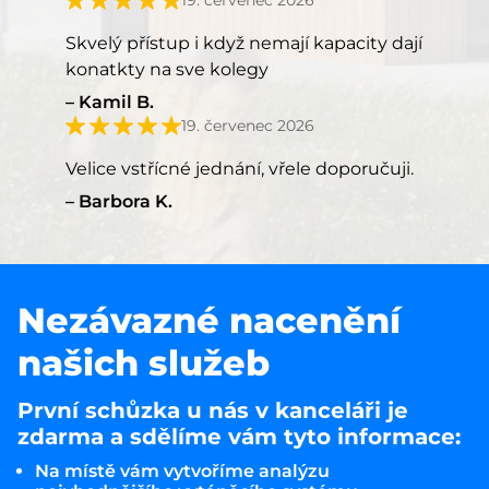
19. červenec 2026
Skvelý přístup i když nemají kapacity dají
konatkty na sve kolegy
Kamil B.
19. červenec 2026
Velice vstřícné jednání, vřele doporučuji.
Barbora K.
Nezávazné nacenění
našich služeb
První schůzka u nás v kanceláři je
zdarma a sdělíme vám tyto informace:
Na místě vám vytvoříme analýzu