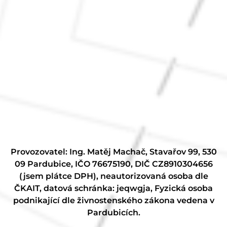
Provozovatel: Ing. Matěj Machač, Stavařov 99, 530
09 Pardubice, IČO 76675190, DIČ CZ8910304656
(jsem plátce DPH), neautorizovaná osoba dle
ČKAIT, datová schránka: jeqwgja, Fyzická osoba
podnikající dle živnostenského zákona vedena v
Pardubicích.