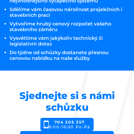
nejvhodnějšího vytápěcího systému
Sdělíme vám časovou náročnost projekčních i
stavebních prací
Vytvoříme hrubý cenový rozpočet vašeho
stavebního záměru
Vysvětlíme vám jakýkoliv technický či
legislativní dotaz
Do týdne od schůzky dostanete přesnou
cenovou nabídku na naše služby
Sjednejte si s námi
schůzku
704 205 357
9:00-16:00 Po-Pá