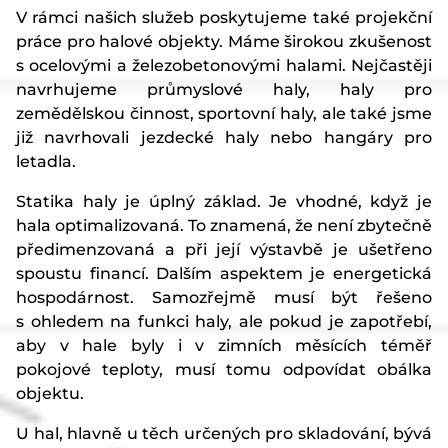
V rámci našich služeb poskytujeme také projekční
práce pro halové objekty. Máme širokou zkušenost
s ocelovými a železobetonovými halami. Nejčastěji
navrhujeme průmyslové haly, haly pro
zemědělskou činnost, sportovní haly, ale také jsme
již navrhovali jezdecké haly nebo hangáry pro
letadla.
Statika haly je úplný základ. Je vhodné, když je
hala optimalizovaná. To znamená, že není zbytečně
předimenzovaná a při její výstavbě je ušetřeno
spoustu financí. Dalším aspektem je energetická
hospodárnost. Samozřejmě musí být řešeno
s ohledem na funkci haly, ale pokud je zapotřebí,
aby v hale byly i v zimních měsících téměř
pokojové teploty, musí tomu odpovídat obálka
objektu.
U hal, hlavně u těch určených pro skladování, bývá