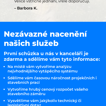
Velice vstřícné jednání, vřele doporučuji.
Barbora K.
Nezávazné nacenění
našich služeb
První schůzka u nás v kanceláři je
zdarma a sdělíme vám tyto informace:
Na místě vám vytvoříme analýzu
nejvhodnějšího vytápěcího systému
Sdělíme vám časovou náročnost projekčních i
stavebních prací
Vytvoříme hrubý cenový rozpočet vašeho
stavebního záměru
Vysvětlíme vám jakýkoliv technický či
legislativní dotaz