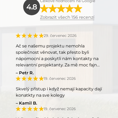
Celkové hodnocení na Google
4.8
Zobrazit všech 156 recenzí
29. červenec 2026
Ač se našemu projektu nemohla
společnost věnovat, tak přesto byli
nápomocní a poskytli nám kontakty na
relevantní projektanty. Za mě moc fajn
přístup, kéž by takový přístup měli
Petr R.
všichni.
19. červenec 2026
Skvelý přístup i když nemají kapacity dají
konatkty na sve kolegy
Kamil B.
19. červenec 2026