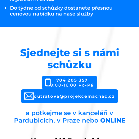
Do týdne od schůzky dostanete přesnou
cenovou nabídku na naše služby
Sjednejte si s námi
schůzku
704 205 357
9:00-16:00 Po-Pá
outratova@projekcemachac.cz
a potkejme se v kanceláři v
Pardubicích, v Praze nebo
ONLINE