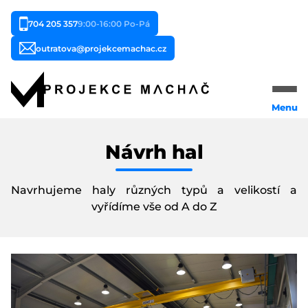
704 205 357
9:00-16:00 Po-Pá
outratova@projekcemachac.cz
Menu
Domů
Návrh hal
Naše služby
Navrhujeme haly různých typů a velikostí a
Typy staveb
vyřídíme vše od A do Z
Reference
Cena
O nás