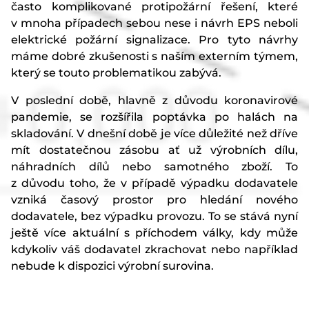
často komplikované protipožární řešení, které
v mnoha případech sebou nese i návrh EPS neboli
elektrické požární signalizace. Pro tyto návrhy
máme dobré zkušenosti s naším externím týmem,
který se touto problematikou zabývá.
V poslední době, hlavně z důvodu koronavirové
pandemie, se rozšířila poptávka po halách na
skladování. V dnešní době je více důležité než dříve
mít dostatečnou zásobu ať už výrobních dílu,
náhradních dílů nebo samotného zboží. To
z důvodu toho, že v případě výpadku dodavatele
vzniká časový prostor pro hledání nového
dodavatele, bez výpadku provozu. To se stává nyní
ještě více aktuální s příchodem války, kdy může
kdykoliv váš dodavatel zkrachovat nebo například
nebude k dispozici výrobní surovina.