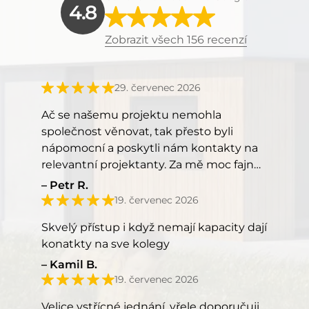
4.8
Zobrazit všech 156 recenzí
29. červenec 2026
Ač se našemu projektu nemohla
společnost věnovat, tak přesto byli
nápomocní a poskytli nám kontakty na
relevantní projektanty. Za mě moc fajn
přístup, kéž by takový přístup měli
Petr R.
všichni.
19. červenec 2026
Skvelý přístup i když nemají kapacity dají
konatkty na sve kolegy
Kamil B.
19. červenec 2026
Velice vstřícné jednání, vřele doporučuji.