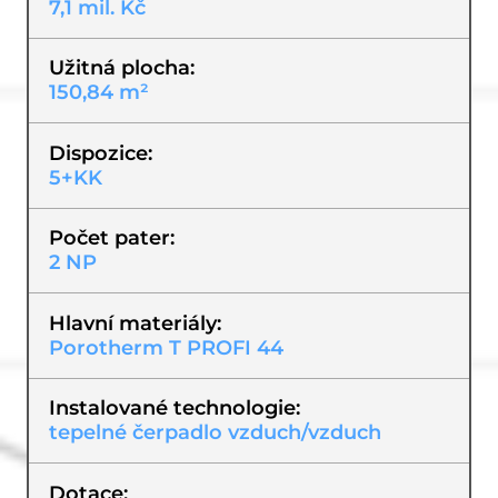
7,1 mil. Kč
Užitná plocha
150,84 m²
Dispozice
5+KK
Počet pater
2 NP
Hlavní materiály
Porotherm T PROFI 44
Instalované technologie
tepelné čerpadlo vzduch/vzduch
Dotace