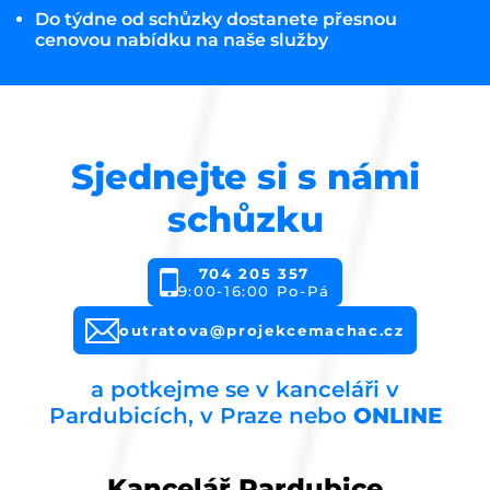
Do týdne od schůzky dostanete přesnou
cenovou nabídku na naše služby
Sjednejte si s námi
schůzku
704 205 357
9:00-16:00 Po-Pá
outratova@projekcemachac.cz
a potkejme se v kanceláři v
Pardubicích, v Praze nebo
ONLINE
Kancelář Pardubice