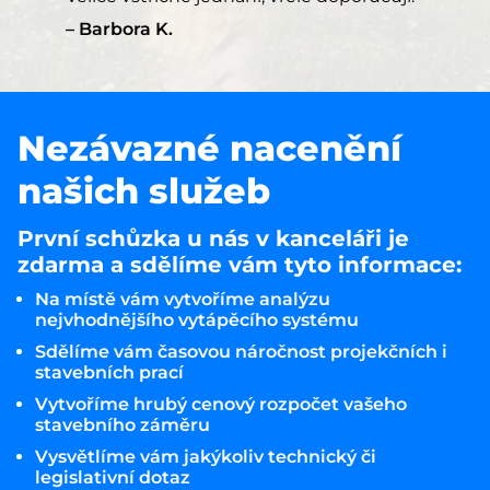
Barbora K.
Nezávazné nacenění
našich služeb
První schůzka u nás v kanceláři je
zdarma a sdělíme vám tyto informace:
Na místě vám vytvoříme analýzu
nejvhodnějšího vytápěcího systému
Sdělíme vám časovou náročnost projekčních i
stavebních prací
Vytvoříme hrubý cenový rozpočet vašeho
stavebního záměru
Vysvětlíme vám jakýkoliv technický či
legislativní dotaz