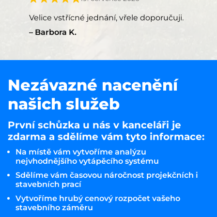
Velice vstřícné jednání, vřele doporučuji.
Barbora K.
Nezávazné nacenění
našich služeb
První schůzka u nás v kanceláři je
zdarma a sdělíme vám tyto informace:
Na místě vám vytvoříme analýzu
nejvhodnějšího vytápěcího systému
Sdělíme vám časovou náročnost projekčních i
stavebních prací
Vytvoříme hrubý cenový rozpočet vašeho
stavebního záměru