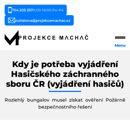
704 205 357
9:00-16:00 Po-Pá
outratova@projekcemachac.cz
Menu
Domů
Kdy je potřeba vyjádření
Naše služby
Hasičského záchranného
sboru ČR (vyjádření hasičů)
Typy staveb
Reference
Rozlehlý bungalov musel získat ověření Požárně
bezpečnostního řešení
Cena
O nás