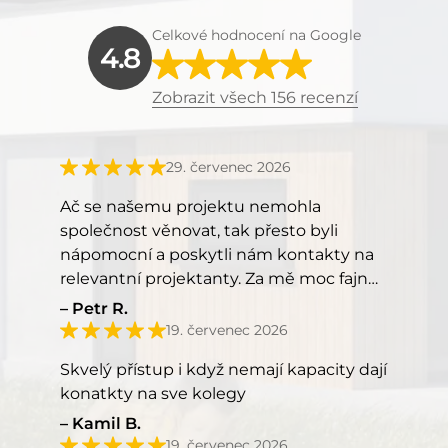
Celkové hodnocení na Google
4.8
Zobrazit všech 156 recenzí
29. červenec 2026
Ač se našemu projektu nemohla
společnost věnovat, tak přesto byli
nápomocní a poskytli nám kontakty na
relevantní projektanty. Za mě moc fajn
přístup, kéž by takový přístup měli
Petr R.
všichni.
19. červenec 2026
Skvelý přístup i když nemají kapacity dají
konatkty na sve kolegy
Kamil B.
19. červenec 2026