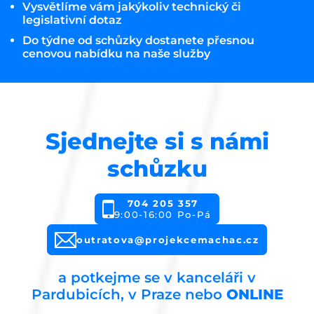
Vysvětlíme vám jakýkoliv technický či
legislativní dotaz
Do týdne od schůzky dostanete přesnou
cenovou nabídku na naše služby
Sjednejte si s námi
schůzku
704 205 357
9:00-16:00 Po-Pá
outratova@projekcemachac.cz
a potkejme se v kanceláři v
Pardubicích, v Praze nebo
ONLINE