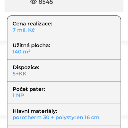
8545
Cena realizace
7 mil. Kč
Užitná plocha
140 m²
Dispozice
5+KK
Počet pater
1 NP
Hlavní materiály
porotherm 30 + polystyren 16 cm