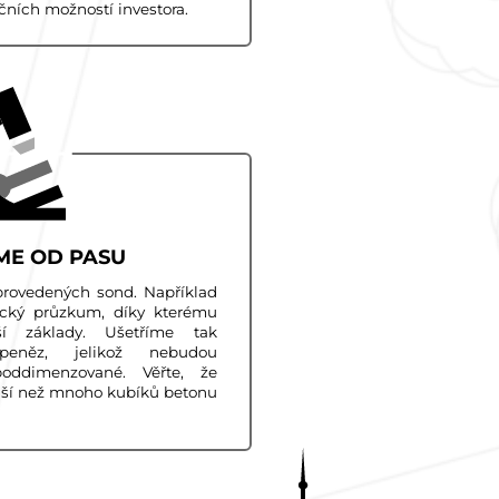
čních možností investora.
ME OD PASU
rovedených sond. Například
ický průzkum, díky kterému
ší základy. Ušetříme tak
 peněz, jelikož nebudou
oddimenzované. Věřte, že
jší než mnoho kubíků betonu