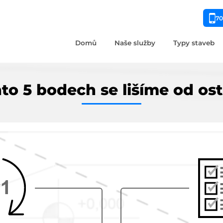
70
Domů
Naše služby
Typy staveb
to 5 bodech se lišíme od os