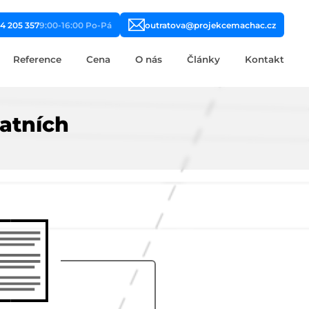
4 205 357
9:00-16:00 Po-Pá
outratova@projekcemachac.cz
Reference
Cena
O nás
Články
Kontakt
tatních