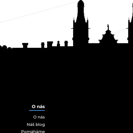
O nás
O nás
Náš blog
Pomáháme