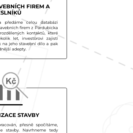
VEBNÍCH FIREM A
SLNÍKŮ
a předáme celou databázi
tavebních firem z Pardubicka
rozdělených kontaktů, které
lik let, investorovi zajistí
na jeho stavební dílo a pak
dnější adepty.
IZACE STAVBY
pracován, přesně spočítáme,
ace stavby. Navrhneme tedy