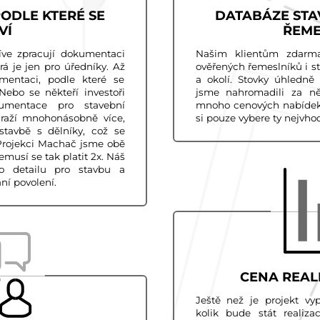
ODLE KTERÉ SE
DATABÁZE STA
VÍ
ŘEME
íve zpracují dokumentaci
Našim klientům zdarm
rá je jen pro úředníky. Až
ověřených řemeslníků i s
mentaci, podle které se
a okolí. Stovky úhledně 
. Nebo se někteří investoři
jsme nahromadili za něko
umentace pro stavební
mnoho cenových nabídek 
draží mnohonásobně více,
si pouze vybere ty nejvho
stavbě s dělníky, což se
 Projekci Machač jsme obě
emusí se tak platit 2x. Náš
do detailu pro stavbu a
ání povolení.
CENA REAL
Ještě než je projekt vy
kolik bude stát realiz