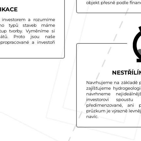
objekt přesně podle finan
IKACE
 investorem a rozumíme
ho typů staveb máme
stup tvorby. Vyměníme si
átů. Proto jsou naše
 propracované a investoři
NESTŘÍLÍ
Navrhujeme na základě p
zajišťujeme hydrogeolog
navrhneme nejideálněj
investorovi spoustu
předimenzované, ani p
průzkum je výrazně levně
navíc.