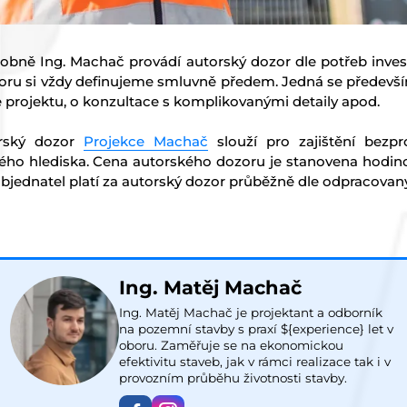
obně Ing. Machač provádí autorský dozor dle potřeb investo
oru si vždy definujeme smluvně předem. Jedná se předevší
dle projektu, o konzultace s komplikovanými detaily apod.
orský dozor
Projekce Machač
slouží pro zajištění bezpr
ého hlediska. Cena autorského dozoru je stanovena hodin
objednatel platí za autorský dozor průběžně dle odpracovan
Ing. Matěj Machač
Ing. Matěj Machač je projektant a odborník
na pozemní stavby s praxí ${experience} let v
oboru. Zaměřuje se na ekonomickou
efektivitu staveb, jak v rámci realizace tak i v
provozním průběhu životnosti stavby.