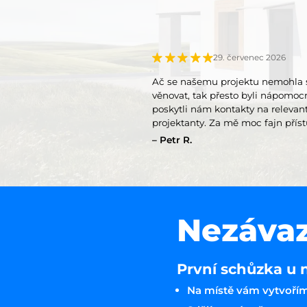
29. červenec 2026
Ač se našemu projektu nemohla 
věnovat, tak přesto byli nápomoc
poskytli nám kontakty na relevan
projektanty. Za mě moc fajn příst
takový přístup měli všichni.
Petr R.
Nezávaz
První schůzka u 
Na místě vám vytvořím