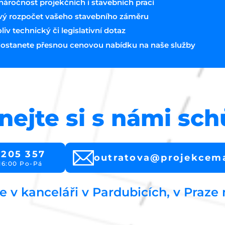
áročnost projekčních i stavebních prací
vý rozpočet vašeho stavebního záměru
v technický či legislativní dotaz
ostanete přesnou cenovou nabídku na naše služby
nejte si s námi sc
 205 357
outratova@projekcem
16:00 Po-Pá
e v kanceláři v Pardubicích, v Praze