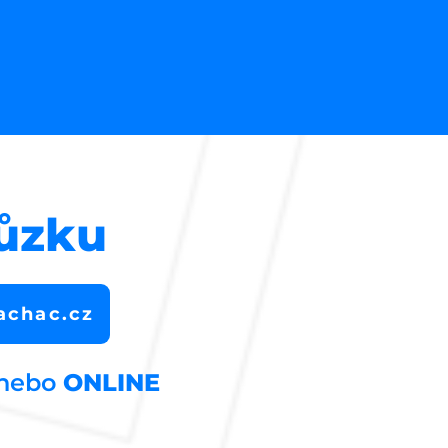
hůzku
achac.cz
 nebo
ONLINE