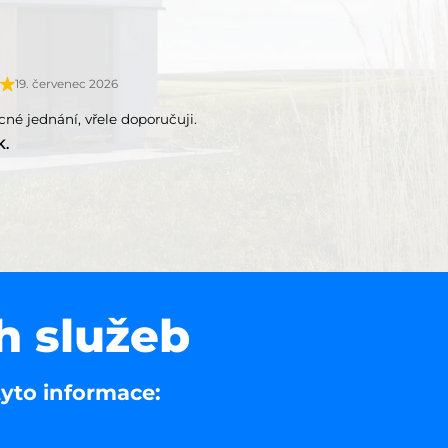
19. červenec 2026
ícné jednání, vřele doporučuji.
K.
h služeb
tyto informace: