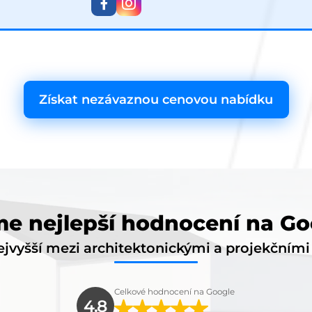
Získat nezávaznou cenovou nabídku
e nejlepší hodnocení na Go
jvyšší mezi architektonickými a projekčním
Celkové hodnocení na Google
4.8