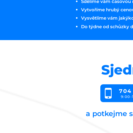
Sdělíme vám časovou n
Vytvoříme hrubý ceno
Vysvětlíme vám jakýkoli
Do týdne od schůzky d
Sjed
704
9:00-
a potkejme s