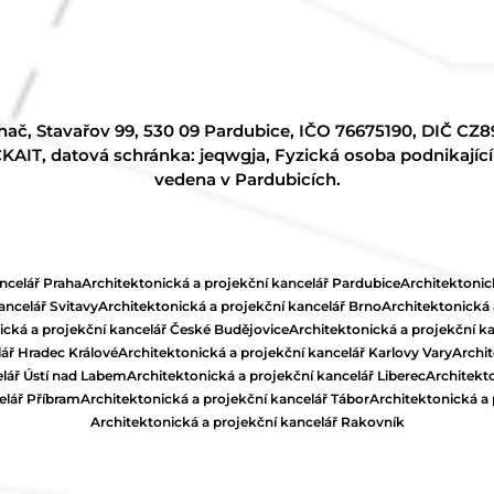
hač, Stavařov 99, 530 09 Pardubice, IČO 76675190, DIČ CZ
KAIT, datová schránka: jeqwgja, Fyzická osoba podnikajíc
vedena v Pardubicích.
ncelář Praha
Architektonická a projekční kancelář Pardubice
Architektonic
ancelář Svitavy
Architektonická a projekční kancelář Brno
Architektonická
ická a projekční kancelář České Budějovice
Architektonická a projekční ka
lář Hradec Králové
Architektonická a projekční kancelář Karlovy Vary
Archit
elář Ústí nad Labem
Architektonická a projekční kancelář Liberec
Architekto
elář Příbram
Architektonická a projekční kancelář Tábor
Architektonická a 
Architektonická a projekční kancelář Rakovník