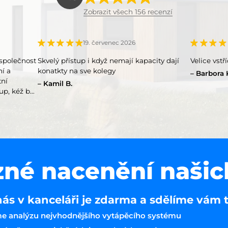
Zobrazit všech 156 recenzí
19. červenec 2026
společnost
Skvelý přístup i když nemají kapacity dají
Velice vstř
ní a
konatkty na sve kolegy
Barbora 
tní
Kamil B.
up, kéž by
né nacenění našic
nás v kanceláři je zdarma a sdělíme vám 
e analýzu nejvhodnějšího vytápěcího systému