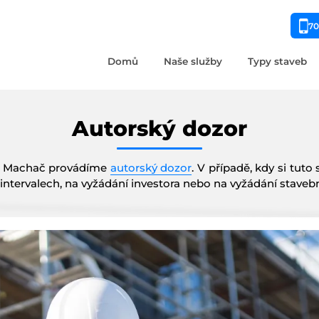
70
Domů
Naše služby
Typy staveb
Autorský dozor
cí Machač provádíme
autorský dozor
. V případě, kdy si tuto
ntervalech, na vyžádání investora nebo na vyžádání stavební 