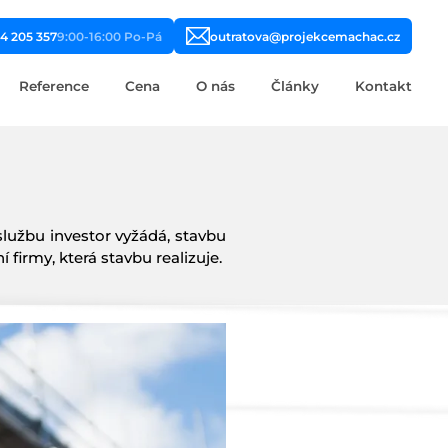
4 205 357
9:00-16:00 Po-Pá
outratova@projekcemachac.cz
Reference
Cena
O nás
Články
Kontakt
 službu investor vyžádá, stavbu
firmy, která stavbu realizuje.