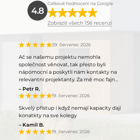
Celkové hodnocení na Google
4.8
Zobrazit všech 156 recenzí
29. červenec 2026
Ač se našemu projektu nemohla
společnost věnovat, tak přesto byli
nápomocní a poskytli nám kontakty na
relevantní projektanty. Za mě moc fajn
přístup, kéž by takový přístup měli
Petr R.
všichni.
19. červenec 2026
Skvelý přístup i když nemají kapacity dají
konatkty na sve kolegy
Kamil B.
19. červenec 2026