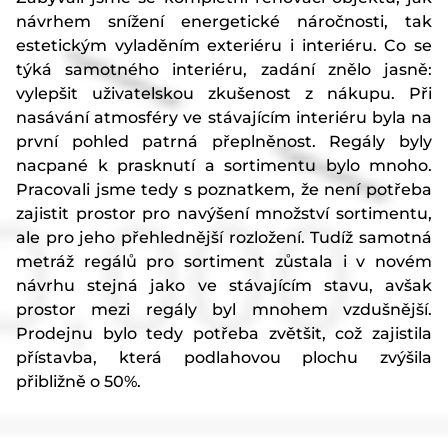
návrhem snížení energetické náročnosti, tak
estetickým vyladěním exteriéru i interiéru. Co se
týká samotného interiéru, zadání znělo jasně:
vylepšit uživatelskou zkušenost z nákupu. Při
nasávání atmosféry ve stávajícím interiéru byla na
první pohled patrná přeplněnost. Regály byly
nacpané k prasknutí a sortimentu bylo mnoho.
Pracovali jsme tedy s poznatkem, že není potřeba
zajistit prostor pro navýšení množství sortimentu,
ale pro jeho přehlednější rozložení. Tudíž samotná
metráž regálů pro sortiment zůstala i v novém
návrhu stejná jako ve stávajícím stavu, avšak
prostor mezi regály byl mnohem vzdušnější.
Prodejnu bylo tedy potřeba zvětšit, což zajistila
přístavba, která podlahovou plochu zvýšila
přibližně o 50%.