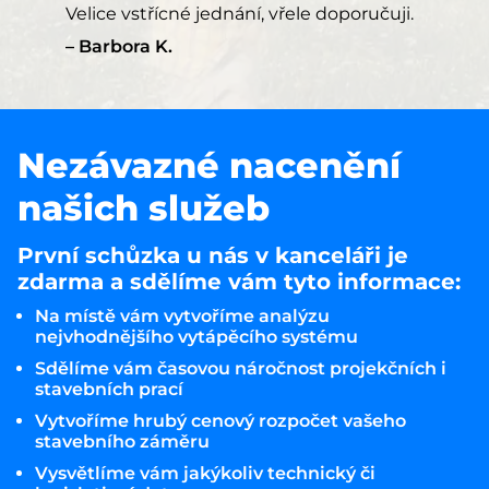
Velice vstřícné jednání, vřele doporučuji.
Barbora K.
Nezávazné nacenění
našich služeb
První schůzka u nás v kanceláři je
zdarma a sdělíme vám tyto informace:
Na místě vám vytvoříme analýzu
nejvhodnějšího vytápěcího systému
Sdělíme vám časovou náročnost projekčních i
stavebních prací
Vytvoříme hrubý cenový rozpočet vašeho
stavebního záměru
Vysvětlíme vám jakýkoliv technický či