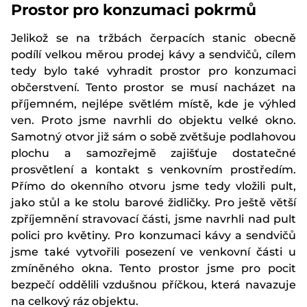
Prostor pro konzumaci pokrmů
Jelikož se na tržbách čerpacích stanic obecně
podílí velkou měrou prodej kávy a sendvičů, cílem
tedy bylo také vyhradit prostor pro konzumaci
občerstvení. Tento prostor se musí nacházet na
příjemném, nejlépe světlém místě, kde je výhled
ven. Proto jsme navrhli do objektu velké okno.
Samotný otvor již sám o sobě zvětšuje podlahovou
plochu a samozřejmě zajišťuje dostatečné
prosvětlení a kontakt s venkovním prostředím.
Přímo do okenního otvoru jsme tedy vložili pult,
jako stůl a ke stolu barové židličky. Pro ještě větší
zpříjemnění stravovací části, jsme navrhli nad pult
polici pro květiny. Pro konzumaci kávy a sendvičů
jsme také vytvořili posezení ve venkovní části u
zmíněného okna. Tento prostor jsme pro pocit
bezpečí oddělili vzdušnou příčkou, která navazuje
na celkový ráz objektu.