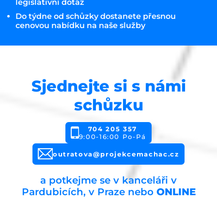
legislativní dotaz
Do týdne od schůzky dostanete přesnou
cenovou nabídku na naše služby
Sjednejte si s námi
schůzku
704 205 357
9:00-16:00 Po-Pá
outratova@projekcemachac.cz
a potkejme se v kanceláři v
Pardubicích, v Praze nebo
ONLINE