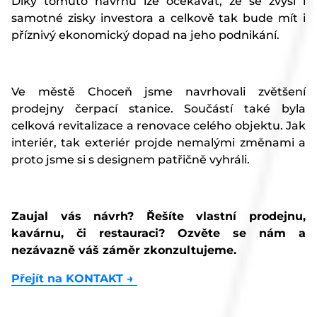
Díky tomuto návrhu lze očekávat, že se zvýší i
samotné zisky investora a celkově tak bude mít i
příznivý ekonomický dopad na jeho podnikání.
Ve městě Choceň jsme navrhovali zvětšení
prodejny čerpací stanice. Součástí také byla
celková revitalizace a renovace celého objektu. Jak
interiér, tak exteriér projde nemalými změnami a
proto jsme si s designem patřičně vyhráli.
Zaujal vás návrh? Řešíte vlastní prodejnu,
kavárnu, či restauraci? Ozvěte se nám a
nezávazně váš záměr zkonzultujeme.
Přejít na KONTAKT →