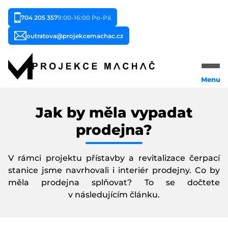
704 205 357
9:00-16:00 Po-Pá
outratova@projekcemachac.cz
Menu
Domů
Jak by měla vypadat
Naše služby
prodejna?
Typy staveb
V rámci projektu přístavby a revitalizace čerpací
stanice jsme navrhovali i interiér prodejny. Co by
Reference
měla prodejna splňovat? To se dočtete
v následujícím článku.
Cena
O nás