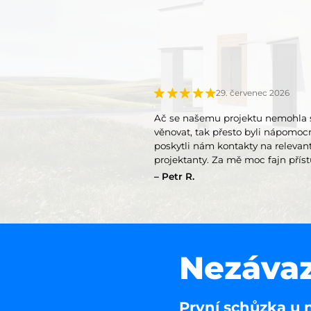
29. červenec 2026
Ač se našemu projektu nemohla 
věnovat, tak přesto byli nápomoc
poskytli nám kontakty na relevan
projektanty. Za mě moc fajn příst
takový přístup měli všichni.
Petr R.
Nezávaz
První schůzka u 