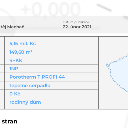
Datum publikace
atěj Machač
22. únor 2021
5,15 mil. Kč
149,60 m²
4+KK
1NP
Porotherm T PROFI 44
tepelné čerpadlo
0 Kč
rodinný dům
 stran