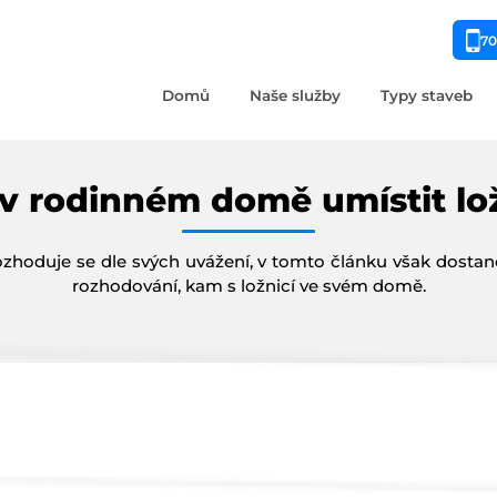
70
Domů
Naše služby
Typy staveb
v rodinném domě umístit lož
zhoduje se dle svých uvážení, v tomto článku však dostane
rozhodování, kam s ložnicí ve svém domě.