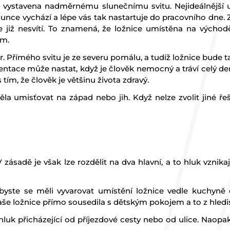
t vystavena nadměrnému slunečnímu svitu. Nejideálnější u
lunce vychází a lépe vás tak nastartuje do pracovního dne. 
 již nesvítí. To znamená, že ložnice umístěna na vých
em.
r. Přímého svitu je ze severu pomálu, a tudíž ložnice bude t
ientace může nastat, když je člověk nemocný a tráví celý den
tím, že člověk je většinu života zdravý.
a umisťovat na západ nebo jih. Když nelze zvolit jiné řeše
zásadě je však lze rozdělit na dva hlavní, a to hluk vznikajíc
 byste se měli vyvarovat umístění ložnice vedle kuchyně
 vaše ložnice přímo sousedila s dětským pokojem a to z hled
 hluk přicházející od příjezdové cesty nebo od ulice. Naopak