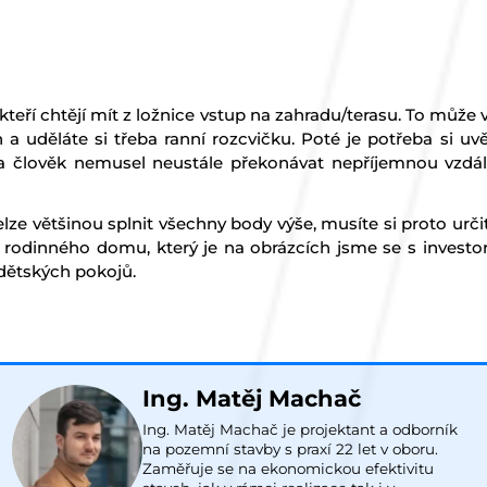
kteří chtějí mít z ložnice vstup na zahradu/terasu. To může ve
 a uděláte si třeba ranní rozcvičku. Poté je potřeba si u
 a člověk nemusel neustále překonávat nepříjemnou vzdá
lze většinou splnit všechny body výše, musíte si proto urči
u rodinného domu, který je na obrázcích jsme se s investor
 dětských pokojů.
Ing. Matěj Machač
Ing. Matěj Machač je projektant a odborník
na pozemní stavby s praxí 22 let v oboru.
Zaměřuje se na ekonomickou efektivitu