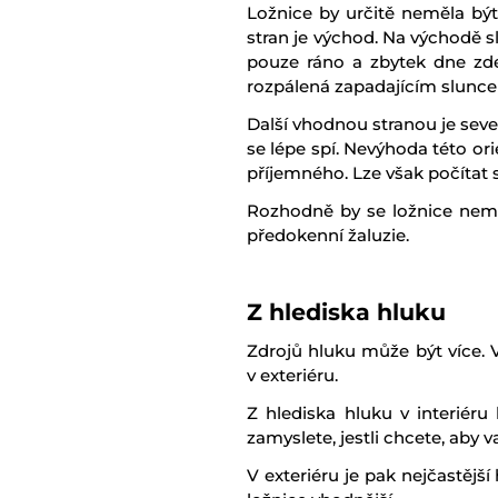
Ložnice by určitě neměla bý
stran je východ. Na východě s
pouze ráno a zbytek dne zde
rozpálená zapadajícím slunc
Další vhodnou stranou je seve
se lépe spí. Nevýhoda této or
příjemného. Lze však počítat s 
Rozhodně by se ložnice neměl
předokenní žaluzie.
Z hlediska hluku
Zdrojů hluku může být více. V 
v exteriéru.
Z hlediska hluku v interiéru
zamyslete, jestli chcete, aby
V exteriéru je pak nejčastější