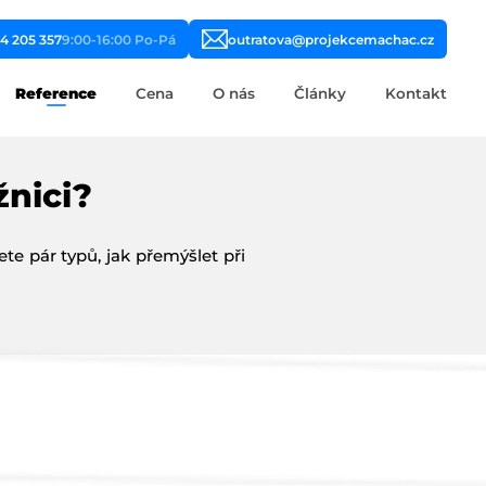
4 205 357
9:00-16:00 Po-Pá
outratova@projekcemachac.cz
Reference
Cena
O nás
Články
Kontakt
nici?
te pár typů, jak přemýšlet při