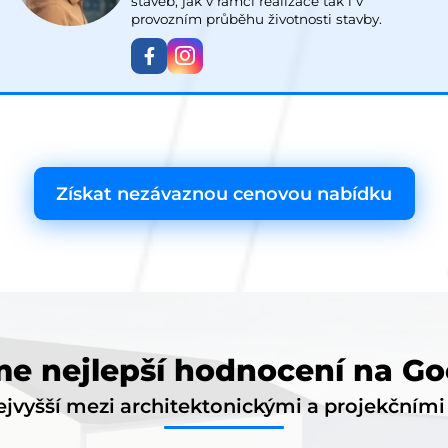
staveb, jak v rámci realizace tak i v
provozním průběhu životnosti stavby.
Získat nezávaznou cenovou nabídku
e nejlepší hodnocení na Go
jvyšší mezi architektonickými a projekčním