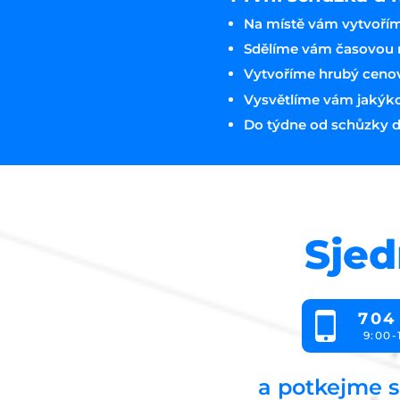
Na místě vám vytvořím
Sdělíme vám časovou n
Vytvoříme hrubý ceno
Vysvětlíme vám jakýkoli
Do týdne od schůzky d
Sjed
704
9:00-
a potkejme s