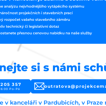
e analýzu nejvhodnějšího vytápěcího systému
áročnost projekčních i stavebních prací
vý rozpočet vašeho stavebního záměru
v technický či legislativní dotaz
ostanete přesnou cenovou nabídku na naše služby
nejte si s námi sc
 205 357
outratova@projekcem
16:00 Po-Pá
e v kanceláři v Pardubicích, v Praze