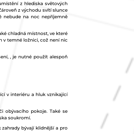
místění z hlediska světových
Zároveň z východu svítí slunce
odě nebude na noc nepříjemně
aké chladná místnost, ve které
 v temné ložnici, což není nic
ní, , je nutné použít alespoň
í v interiéru a hluk vznikající
 či obývacího pokoje. Také se
iska soukromí.
 zahrady bývají klidnější a pro