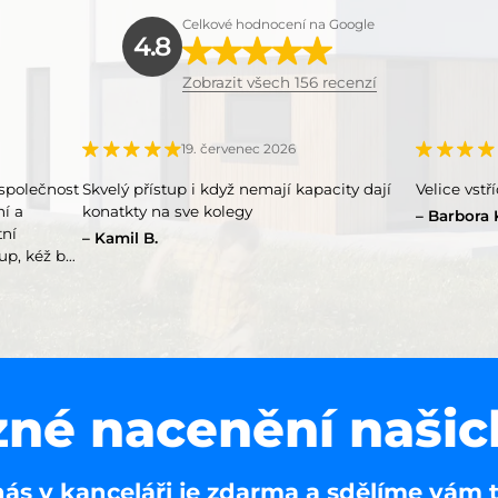
Celkové hodnocení na Google
4.8
Zobrazit všech 156 recenzí
19. červenec 2026
společnost
Skvelý přístup i když nemají kapacity dají
Velice vstř
ní a
konatkty na sve kolegy
Barbora 
tní
Kamil B.
up, kéž by
né nacenění našic
nás v kanceláři je zdarma a sdělíme vám 