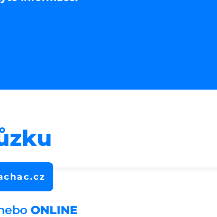
hůzku
achac.cz
 nebo
ONLINE