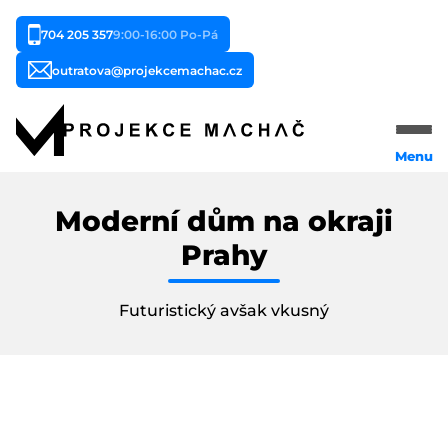
704 205 357
9:00-16:00 Po-Pá
outratova@projekcemachac.cz
Menu
Domů
Moderní dům na okraji
Naše služby
Prahy
Typy staveb
Futuristický avšak vkusný
Reference
Cena
O nás