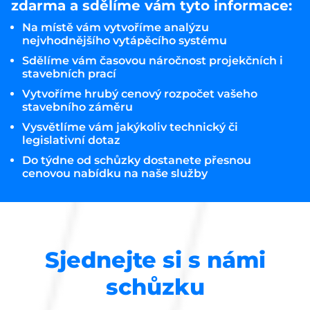
zdarma a sdělíme vám tyto informace:
Na místě vám vytvoříme analýzu
nejvhodnějšího vytápěcího systému
Sdělíme vám časovou náročnost projekčních i
stavebních prací
Vytvoříme hrubý cenový rozpočet vašeho
stavebního záměru
Vysvětlíme vám jakýkoliv technický či
legislativní dotaz
Do týdne od schůzky dostanete přesnou
cenovou nabídku na naše služby
Sjednejte si s námi
schůzku