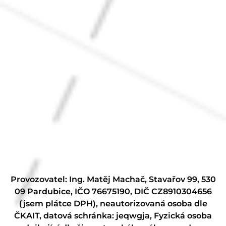
Provozovatel: Ing. Matěj Machač, Stavařov 99, 530
09 Pardubice, IČO 76675190, DIČ CZ8910304656
(jsem plátce DPH), neautorizovaná osoba dle
ČKAIT, datová schránka: jeqwgja, Fyzická osoba