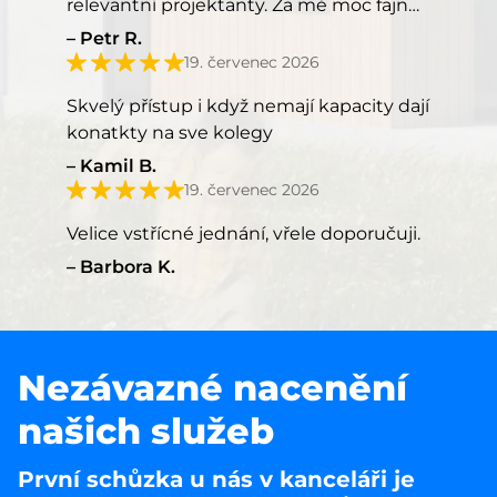
relevantní projektanty. Za mě moc fajn
přístup, kéž by takový přístup měli
Petr R.
všichni.
19. červenec 2026
Skvelý přístup i když nemají kapacity dají
konatkty na sve kolegy
Kamil B.
19. červenec 2026
Velice vstřícné jednání, vřele doporučuji.
Barbora K.
Nezávazné nacenění
našich služeb
První schůzka u nás v kanceláři je