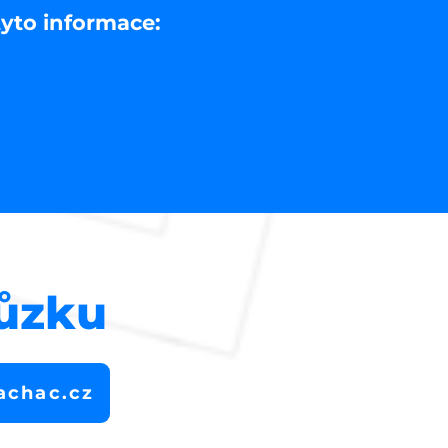
tyto informace:
hůzku
achac.cz