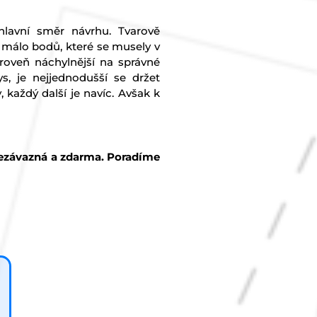
 hlavní směr návrhu. Tvarově
k málo bodů, které se musely v
ároveň náchylnější na správné
s, je nejjednodušší se držet
 každý další je navíc. Avšak k
nezávazná a zdarma. Poradíme