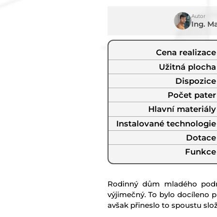
Autor
Ing. M
Cena realizace
Užitná plocha
Dispozice
Počet pater
Hlavní materiály
Instalované technologie
Dotace
Funkce
Rodinný dům mladého podnik
výjimečný. To bylo docíleno 
avšak přineslo to spoustu složi