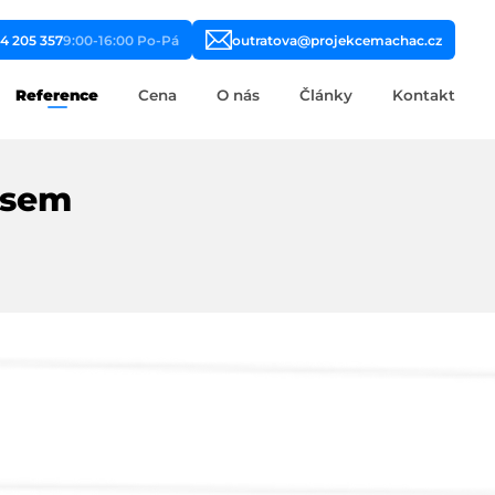
4 205 357
9:00-16:00 Po-Pá
outratova@projekcemachac.cz
Reference
Cena
O nás
Články
Kontakt
ysem