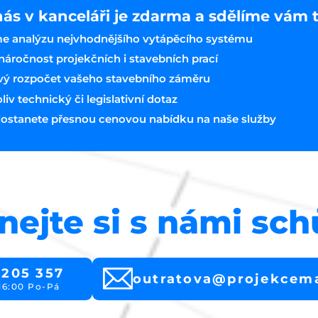
nás v kanceláři je zdarma a sdělíme vám 
e analýzu nejvhodnějšího vytápěcího systému
áročnost projekčních i stavebních prací
vý rozpočet vašeho stavebního záměru
v technický či legislativní dotaz
ostanete přesnou cenovou nabídku na naše služby
nejte si s námi sc
 205 357
outratova@projekcem
16:00 Po-Pá