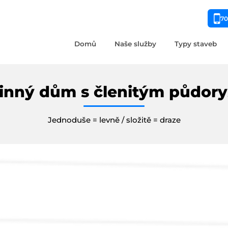
70
Domů
Naše služby
Typy staveb
inný dům s členitým půdor
Jednoduše = levně / složitě = draze