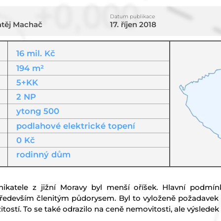
Datum publikace
atěj Machač
17. říjen 2018
16 mil. Kč
194 m²
5+KK
2 NP
ytong 500
podlahové elektrické topení
0 Kč
rodinný dům
atele z jižní Moravy byl menší oříšek. Hlavní podmí
především členitým půdorysem. Byl to vyloženě požadavek in
tostí. To se také odrazilo na ceně nemovitosti, ale výsledek s