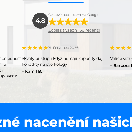
Celkové hodnocení na Google
4.8
Zobrazit všech 156 recenzí
19. červenec 2026
společnost
Skvelý přístup i když nemají kapacity dají
Velice vstř
ní a
konatkty na sve kolegy
Barbora 
tní
Kamil B.
up, kéž by
né nacenění našic