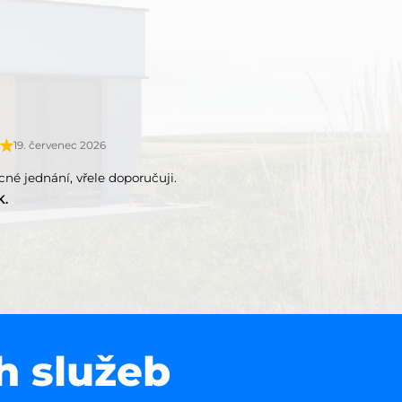
19. červenec 2026
ícné jednání, vřele doporučuji.
K.
h služeb