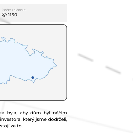
Počet zhlédnutí
1150
nka byla, aby dům byl něčím
vestora, který jsme dodrželi,
tojí za to.