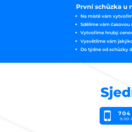
První schůzka u 
Na místě vám vytvořím
Sdělíme vám časovou n
Vytvoříme hrubý ceno
Vysvětlíme vám jakýkoli
Do týdne od schůzky d
Sjed
704
9:00-