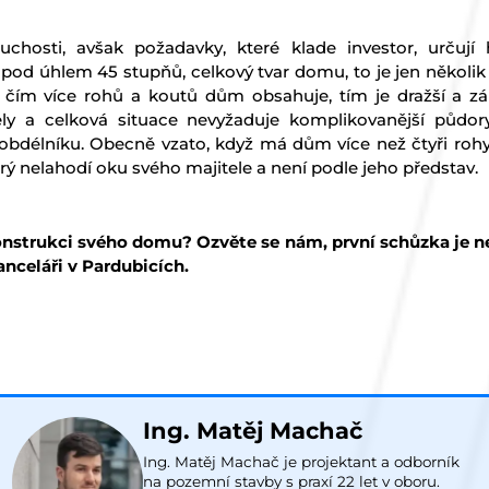
chosti, avšak požadavky, které klade investor, určují
 pod úhlem 45 stupňů, celkový tvar domu, to je jen několi
, čím více rohů a koutů dům obsahuje, tím je dražší a z
ly a celková situace nevyžaduje komplikovanější půdory
obdélníku. Obecně vzato, když má dům více než čtyři rohy,
ý nelahodí oku svého majitele a není podle jeho představ.
nstrukci svého domu? Ozvěte se nám, první schůzka je 
nceláři v Pardubicích.
Ing. Matěj Machač
Ing. Matěj Machač je projektant a odborník
na pozemní stavby s praxí 22 let v oboru.