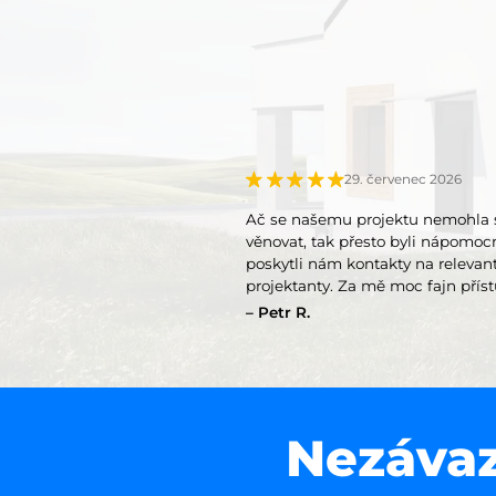
29. červenec 2026
Ač se našemu projektu nemohla 
věnovat, tak přesto byli nápomoc
poskytli nám kontakty na relevan
projektanty. Za mě moc fajn příst
takový přístup měli všichni.
Petr R.
Nezávaz