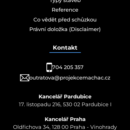
Typy staveb
Reference
Co vědět před schůzkou
Právní doložka (Disclaimer)
Kontakt
704 205 357
outratova@projekcemachac.cz
Kancelář Pardubice
17. listopadu 216, 530 02 Pardubice I
Kancelář Praha
Oldřichova 34, 128 00 Praha - Vinohrady