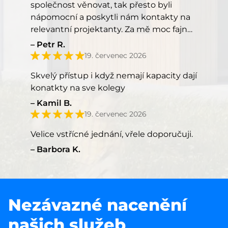
společnost věnovat, tak přesto byli
nápomocní a poskytli nám kontakty na
relevantní projektanty. Za mě moc fajn
přístup, kéž by takový přístup měli
Petr R.
všichni.
19. červenec 2026
Skvelý přístup i když nemají kapacity dají
konatkty na sve kolegy
Kamil B.
19. červenec 2026
Velice vstřícné jednání, vřele doporučuji.
Barbora K.
Nezávazné nacenění
našich služeb