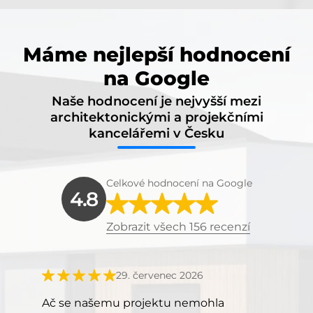
Máme nejlepší hodnocení
na Google
Naše hodnocení je nejvyšší mezi
architektonickými a projekčními
kancelářemi v Česku
Celkové hodnocení na Google
4.8
Zobrazit všech 156 recenzí
29. červenec 2026
Ač se našemu projektu nemohla