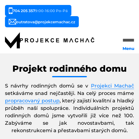
704 205 357
9:00-16:00 Po-Pá
outratova@projekcemachac.cz
Menu
Domů
Projekt rodinného domu
Naše služby
S návrhy rodinných domů se v
Projekci Machač
Typy staveb
setkáváme snad nejčastěji. Na celý proces máme
propracovaný postup
, který zajistí kvalitní a hladký
Reference
průběh naší spolupráce. Individuálních projektů
rodinných domů jsme vytvořili již více než 100.
Cena
Zabýváme se jak novostavbami, tak
rekonstrukcemi a přestavbami starých domů.
O nás