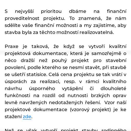
S nejvyšší prioritou dbáme na finanční
proveditelnost projektu. To znamená, že nám
sdělíte vaše finanční možnosti a my zajistíme, aby
stavba byla za těchto možností realizovatelná.
Praxe je taková, že když se vytvoří kvalitní
projektová dokumentace, která je samozřejmě o
něco dražší než pouhý projekt pro stavební
povolení, podle kterého se nesmí stavět, při stavbě
se ušetří statisíce. Celá cena projektu se tak vrátí v
úsporách za realizaci, resp. v rámci kvalitního
návrhu úsporného vytápění či dlouholeté
funkčnosti na rozdíl od nutnosti brzkých oprav
levně navržených nedotažených řešení. Vzor naší
projektové dokumentace (vzorový projekt) je ke
stažení
zde
.
Než se však vytvoří projekt stavby rodinného