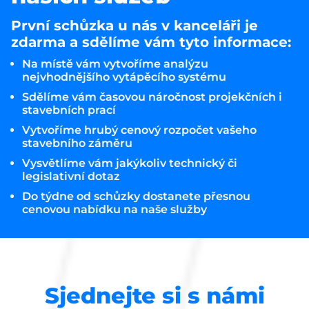
První schůzka u nás v kanceláři je
zdarma a sdělíme vám tyto informace:
Na místě vám vytvoříme analýzu
nejvhodnějšího vytápěcího systému
Sdělíme vám časovou náročnost projekčních i
stavebních prací
Vytvoříme hrubý cenový rozpočet vašeho
stavebního záměru
Vysvětlíme vám jakýkoliv technický či
legislativní dotaz
Do týdne od schůzky dostanete přesnou
cenovou nabídku na naše služby
Sjednejte si s námi